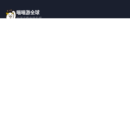
喵喵游全球
全球话费充值专家
一站式全球话费充值平台，覆盖 200+ 国
家，安全快捷，在线客服支持。
产品服务
关于我们
全球话费充值
平台介绍
全部国家/地区
服务条款
邀请好友
隐私政策
帮助支持
安全隐私
充值帮助
安全保障
常见问题
隐私保护
联系客服
用户协议