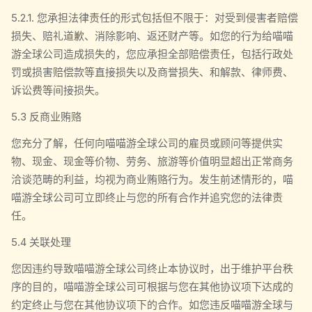
5.2.1. 您承担法律责任的形式包括但不限于：对受到侵害者赔偿
损失、赔礼道歉、消除影响、返还财产等。如您的行为给喵喵
游全球公司造成损失的，您应承担全部赔偿责任，包括行政处
罚或损害赔偿款等直接损失以及商誉损失、和解款、律师费、
诉讼费等间接损失。
5.3 反商业贿赂
您充分了解，任何向喵喵游全球公司的雇员或顾问等提供实
物、现金、现金等价物、劳务、旅游等价值明显超出正常商务
洽谈范畴的利益，均视为商业贿赂行为。发生前述情形的，喵
喵游全球公司可立即终止与您的所有合作并追究您的法律责
任。
5.4 关联处理
您因违约导致喵喵游全球公司终止本协议时，出于维护平台秩
序的目的，喵喵游全球公司可根据与您在其他协议项下达成的
约定终止与您在其他协议项下的合作。如您违反喵喵游全球与