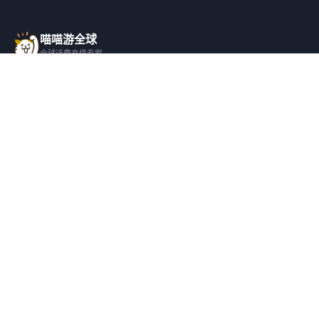
喵喵游全球
全球话费充值专家
一站式全球话费充值平台，覆盖 200+ 国
家，安全快捷，在线客服支持。
产品服务
关于我们
全球话费充值
平台介绍
全部国家/地区
服务条款
邀请好友
隐私政策
帮助支持
安全隐私
充值帮助
安全保障
常见问题
隐私保护
联系客服
用户协议