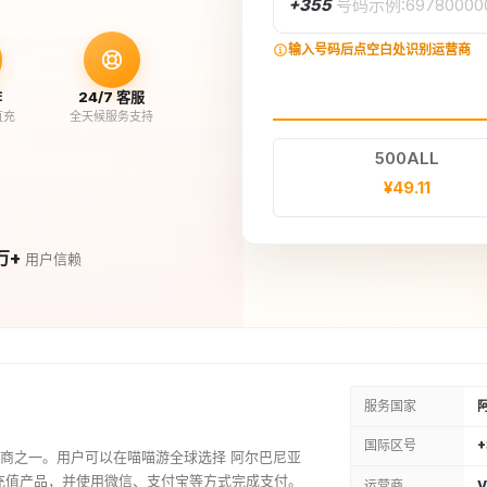
+355
号码示例:69780000
输入号码后点空白处识别运营商
作
24/7 客服
直充
全天候服务支持
500ALL
¥49.11
万+
用户信赖
服务国家
国际区号
+
机运营商之一。用户可以在喵喵游全球选择 阿尔巴尼亚
套餐充值产品，并使用微信、支付宝等方式完成支付。
运营商
V