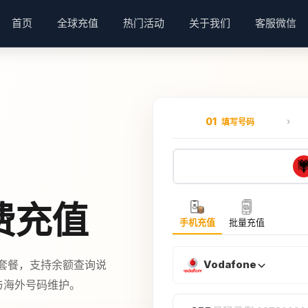
首页
全球充值
热门活动
关于我们
客服微信
01
填写号码
话费充值
手机充值
批量充值
或套餐，支持余额查询说
Vodafone
费与海外号码维护。