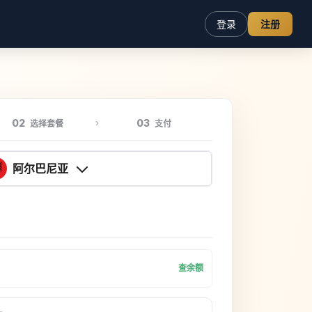
登录
注册
02
03
选择套餐
支付
阿尔巴尼亚
查余额