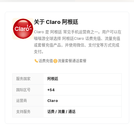
¥53.4
¥69.34
¥80.02
20000ARS
30000ARS
34000ARS
关于 Claro 阿根廷
¥106.72
¥160.05
¥181.41
Claro 是 阿根廷 常见手机运营商之一。用户可以在
喵喵游全球选择 阿根廷Claro 话费充值、流量充值
40000ARS
45000ARS
52000ARS
或套餐充值产品，并使用微信、支付宝等方式完成
支付。
¥213.37
¥240.07
¥277.37
话费充值
流量套餐
通话套餐
58000ARS
¥309.41
服务国家
阿根廷
国际区号
+54
运营商
Claro
支持服务
话费 / 流量 / 通话