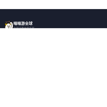
喵喵游全球
全球话费充值专家
一站式全球话费充值平台，覆盖 200+ 国
家，安全快捷，在线客服支持。
产品服务
关于我们
全球话费充值
平台介绍
全部国家/地区
服务条款
邀请好友
隐私政策
帮助支持
安全隐私
充值帮助
安全保障
常见问题
隐私保护