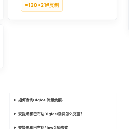
¥175.54
*120*21#
复制
27USD
¥189.53
80XCD
¥207.28
100XCD
¥259.1
如何查询Digicel流量余额?
安提瓜和巴布达Digicel话费怎么充值？
安提瓜和巴布达Flow余额查询