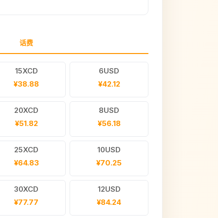
话费
15XCD
6USD
¥38.88
¥42.12
20XCD
8USD
¥51.82
¥56.18
25XCD
10USD
¥64.83
¥70.25
30XCD
12USD
¥77.77
¥84.24