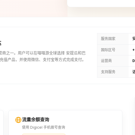
13USD
¥91.3
15USD
¥105.29
服务国家
达
国际区号
+
手机运营商之一。用户可以在喵喵游全球选择 安提瓜和巴
18USD
或套餐充值产品，并使用微信、支付宝等方式完成支付。
运营商
D
¥126.35
支持服务
话
20USD
¥140.42
60XCD
¥155.46
流量余额查询
使用 Digicel 手机拨号查询
25USD