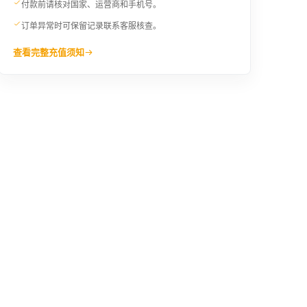
¥181.33
¥182.53
付款前请核对国家、运营商和手机号。
订单异常时可保留记录联系客服核查。
28USD
29USD
查看完整充值须知
¥196.6
¥203.59
30USD
90XCD
¥210.59
¥233.15