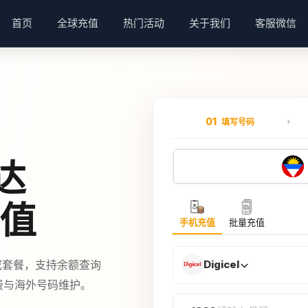
首页
全球充值
热门活动
关于我们
客服微信
01
填写号码
达
充值
手机充值
批量充值
量或套餐，支持余额查询
Digicel
续费与海外号码维护。