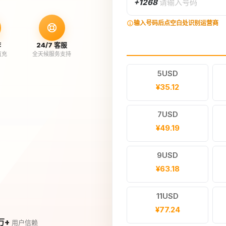
+1268
请输入号码
输入号码后点空白处识别运营商
作
24/7 客服
直充
全天候服务支持
5USD
¥35.12
7USD
¥49.19
9USD
¥63.18
11USD
¥77.24
万+
用户信赖