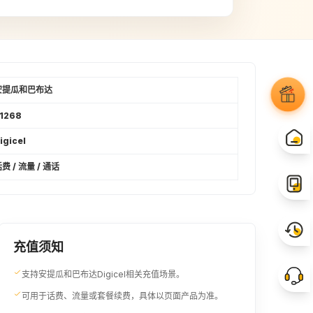
14USD
40XCD
¥98.3
¥103.64
16USD
17USD
¥112.36
¥119.36
安提瓜和巴布达
1268
50XCD
19USD
igicel
¥129.59
¥133.42
费 / 流量 / 通话
21USD
22USD
¥147.41
¥154.48
23USD
24USD
充值须知
¥161.48
¥168.47
支持安提瓜和巴布达Digicel相关充值场景。
可用于话费、流量或套餐续费，具体以页面产品为准。
70XCD
26USD