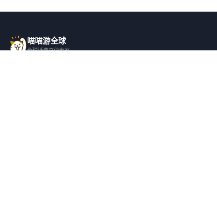
喵喵游全球
全球话费充值专家
一站式全球话费充值平台，覆盖 200+ 国
家，安全快捷，在线客服支持。
产品服务
关于我们
全球话费充值
平台介绍
全部国家/地区
服务条款
邀请好友
隐私政策
帮助支持
安全隐私
充值帮助
安全保障
常见问题
隐私保护