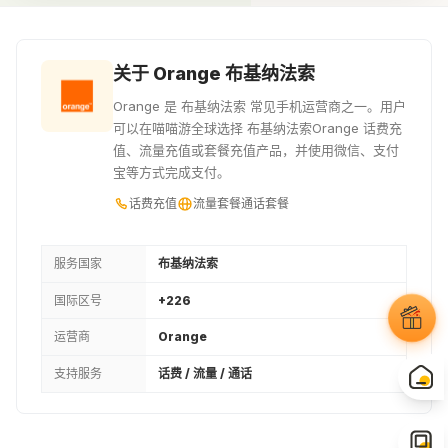
¥11.43
¥12.86
¥14.29
1100XOF
1200XOF
1300XOF
关于 Orange 布基纳法索
¥15.72
¥17.15
¥18.58
Orange 是 布基纳法索 常见手机运营商之一。用户
可以在喵喵游全球选择 布基纳法索Orange 话费充
1400XOF
1500XOF
1600XOF
值、流量充值或套餐充值产品，并使用微信、支付
宝等方式完成支付。
¥20.01
¥21.43
¥22.79
话费充值
流量套餐
通话套餐
1800XOF
1900XOF
3EUR
¥25.65
¥27.08
¥27.45
服务国家
布基纳法索
国际区号
+226
2000XOF
3.05EUR
3.5EUR
运营商
Orange
¥27.9
¥27.98
¥32.04
支持服务
话费 / 流量 / 通话
2500XOF
3.81EUR
4EUR
¥34.9
¥34.9
¥36.63