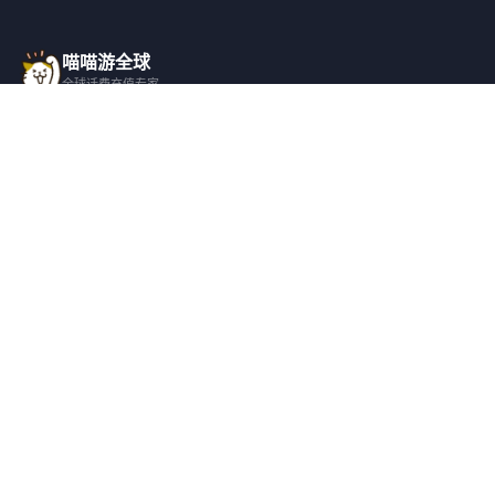
25.45EUR
25.5EUR
17500XOF
¥232.85
¥233.3
¥244.13
喵喵游全球
全球话费充值专家
19680XOF
30EUR
20000XOF
一站式全球话费充值平台，覆盖 200+ 国
¥274.52
¥274.52
¥278.95
家，安全快捷，在线客服支持。
22500XOF
25000XOF
产品服务
关于我们
¥313.85
¥348.67
全球话费充值
平台介绍
全部国家/地区
服务条款
邀请好友
隐私政策
帮助支持
安全隐私
充值帮助
安全保障
常见问题
隐私保护
联系客服
用户协议