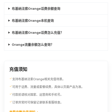
¥59.49
¥62.8
¥64.08
布基纳法索Orange话费余额查询
7.5EUR
7.6EUR
5000XOF
布基纳法索Orange本机查询
¥68.67
¥69.57
¥69.79
布基纳法索Orange话费怎么充值？
7.62EUR
8EUR
8.5EUR
¥69.72
¥73.25
¥77.77
Orange流量余额怎么查询？
8.6EUR
5786XOF
8.82EUR
¥78.74
¥80.7
¥80.7
充值须知
9EUR
6000XOF
9.5EUR
支持布基纳法索Orange相关充值场景。
¥82.35
¥83.71
¥86.94
可用于话费、流量或套餐续费，具体以页面产品为准。
付款前请核对国家、运营商和手机号。
10EUR
10.5EUR
7000XOF
订单异常时可保留记录联系客服核查。
¥91.53
¥96.12
¥97.7
查看完整充值须知