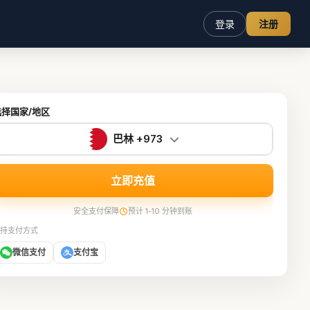
登录
注册
选择国家/地区
巴林 +973
立即充值
安全支付保障
预计 1-10 分钟到账
持支付方式
微信支付
支付宝