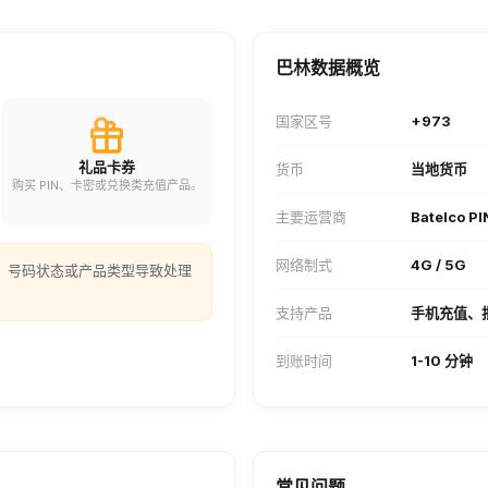
巴林数据概览
国家区号
+973
礼品卡券
货币
当地货币
购买 PIN、卡密或兑换类充值产品。
主要运营商
Batelco P
网络制式
4G / 5G
、号码状态或产品类型导致处理
支持产品
手机充值、
到账时间
1-10 分钟
常见问题