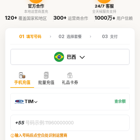
官方合作
24/7 客服
本地运营商直充
全天候服务支持
120+
300+
1000万+
覆盖国家和地区
运营商合作
用户信赖
01
02
03
填写号码
选择套餐
支付
巴西
手机充值
批量充值
礼品卡券
TIM
查余额
+55
号码示例:11960000000
输入号码后点空白处识别运营商