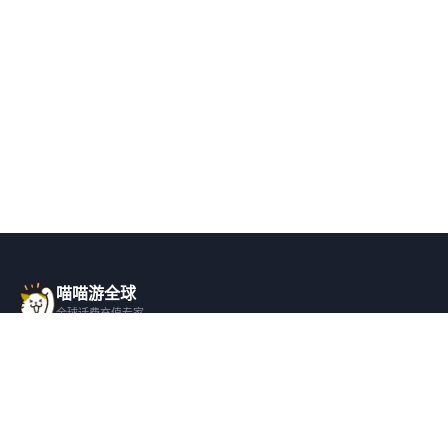
喵喵游全球
全球话费充值专家
一站式全球话费充值平台，覆盖 200+ 国
家，安全快捷，在线客服支持。
产品服务
关于我们