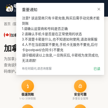
喵喵游全球
登录
重要通知
全球话费充值专家
注意!! 该运营商只有卡密充值,购买后需手动兑换才能
到账

首页
国家
加拿大话费充值
Freedom PIN充值
1.请确认运营商和号码是否正确

2.请确认手机卡是否是在正常使用的状态

加拿大 · Freedom PIN
3.不清楚卡密是什么,也不知道如何使用,请咨询客服

4.人不在当前国家不要充,手机卡无服务不要充,后付
加拿大Freedom PIN话费充值
卡(postpaid/合同卡)不要充

请仔细阅读以上信息,一旦购买后,卡密视为发货成功,
为加拿大Freedom PIN号码充值话费、流量或套餐，支持余额
无法退款!
查询说明、在线支付和订单协助，适合 prepaid 续费与海外号
已读
有任何疑问,请咨询客服
码维护。
极速到账
安全可靠
1-10 分钟到账
多重安全保障