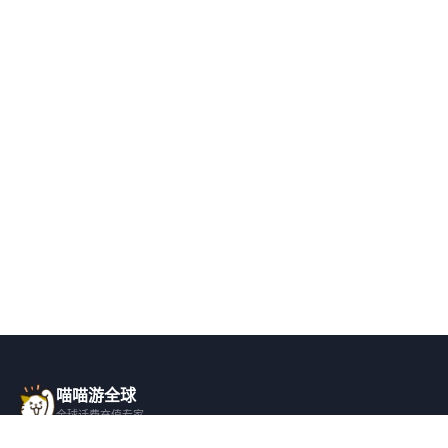
喵喵游全球
全球话费充值专家
一站式全球话费充值平台，覆盖 200+ 国