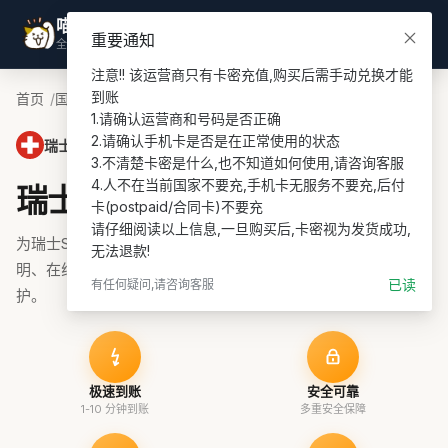
喵喵游全球
登录
重要通知
全球话费充值专家
注意!! 该运营商只有卡密充值,购买后需手动兑换才能
到账

首页
国家
瑞士话费充值
Swisscom充值
1.请确认运营商和号码是否正确

2.请确认手机卡是否是在正常使用的状态

瑞士 · Swisscom
3.不清楚卡密是什么,也不知道如何使用,请咨询客服

4.人不在当前国家不要充,手机卡无服务不要充,后付
瑞士Swisscom话费充值
卡(postpaid/合同卡)不要充

请仔细阅读以上信息,一旦购买后,卡密视为发货成功,
为瑞士Swisscom号码充值话费、流量或套餐，支持余额查询说
无法退款!
明、在线支付和订单协助，适合 prepaid 续费与海外号码维
已读
有任何疑问,请咨询客服
护。
极速到账
安全可靠
1-10 分钟到账
多重安全保障