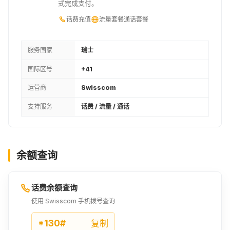
式完成支付。
话费充值
流量套餐
通话套餐
服务国家
瑞士
国际区号
+41
运营商
Swisscom
支持服务
话费 / 流量 / 通话
余额查询
话费余额查询
使用 Swisscom 手机拨号查询
*130#
复制