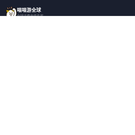
喵喵游全球
全球话费充值专家
一站式全球话费充值平台，覆盖 200+ 国
家，安全快捷，在线客服支持。
产品服务
关于我们
全球话费充值
平台介绍
全部国家/地区
服务条款
邀请好友
隐私政策
帮助支持
安全隐私
充值帮助
安全保障
常见问题
隐私保护
联系客服
用户协议