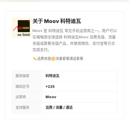
¥70.47
¥71.68
¥77.39
5450XOF
6000XOF
8400XOF
关于 Moov 科特迪瓦
¥78.07
¥85.97
¥120.34
Moov 是 科特迪瓦 常见手机运营商之一。用户可以
在喵喵游全球选择 科特迪瓦Moov 话费充值、流量
8500XOF
8800XOF
9840XOF
充值或套餐充值产品，并使用微信、支付宝等方式
完成支付。
¥121.76
¥126.05
¥140.94
话费充值
流量套餐
通话套餐
10000XOF
20000XOF
¥143.28
¥286.47
服务国家
科特迪瓦
国际区号
+225
运营商
Moov
支持服务
话费 / 流量 / 通话