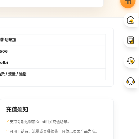
16USD
17USD
¥131.09
¥139.29
20USD
25USD
¥163.81
¥204.8
哥斯达黎加
506
35USD
40USD
olbi
¥286.7
¥327.61
费 / 流量 / 通话
充值须知
支持哥斯达黎加Kolbi相关充值场景。
可用于话费、流量或套餐续费，具体以页面产品为准。