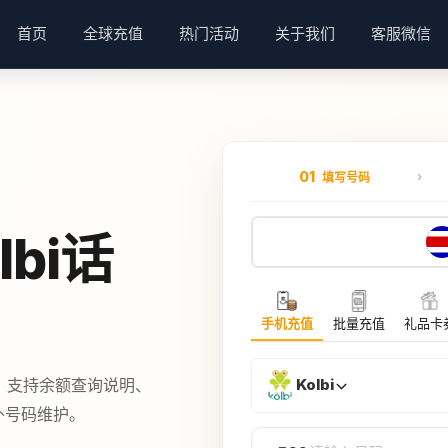
首页
全球充值
热门活动
关于我们
客服微信
01
填写号码
bi话
手机充值
批量充值
礼品卡
餐，支持余额查询说明、
Kolbi
海外号码维护。