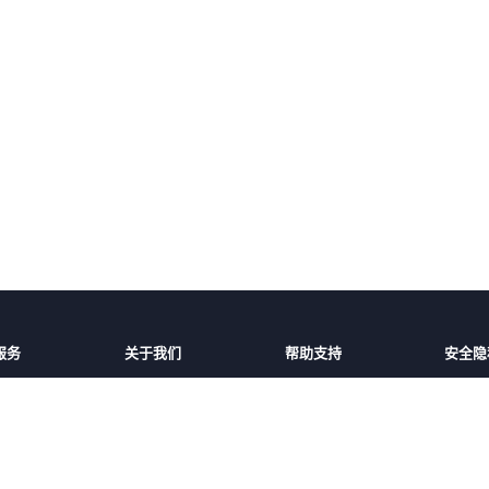
服务
关于我们
帮助支持
安全隐
话费充值
平台介绍
充值帮助
安全保
家/地区
服务条款
常见问题
隐私保
好友
隐私政策
联系客服
用户协