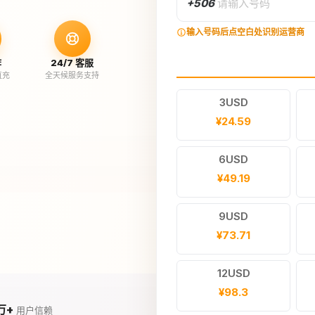
+506
请输入号码
输入号码后点空白处识别运营商
作
24/7 客服
直充
全天候服务支持
3USD
¥24.59
6USD
¥49.19
9USD
¥73.71
12USD
¥98.3
万+
用户信赖