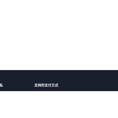
私
支持的支付方式
障
微信支付
支付宝
护
议