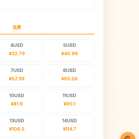
话费
4USD
5USD
¥32.79
¥40.99
7USD
8USD
¥57.39
¥65.58
10USD
11USD
¥81.9
¥90.1
13USD
14USD
¥106.5
¥114.7