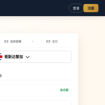
登录
注册
02
03
选择套餐
支付
哥斯达黎加
券
查余额