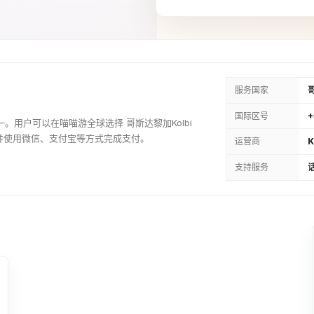
15USD
¥122.89
18USD
¥147.41
服务国家
国际区号
+
之一。用户可以在喵喵游全球选择 哥斯达黎加Kolbi
30USD
并使用微信、支付宝等方式完成支付。
运营商
K
¥245.71
支持服务
话