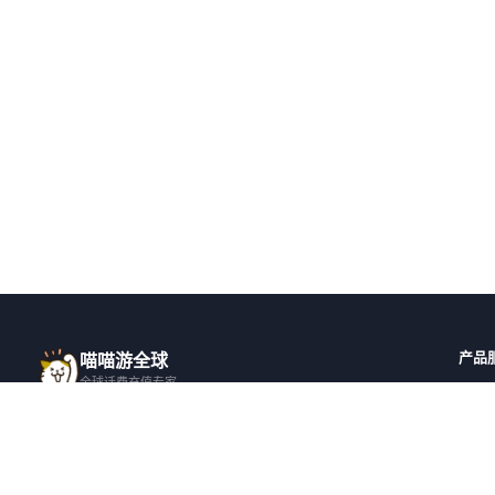
产品
喵喵游全球
全球话费充值专家
全球
一站式全球话费充值平台，覆盖 200+ 国
全部国
家，安全快捷，在线客服支持。
邀请