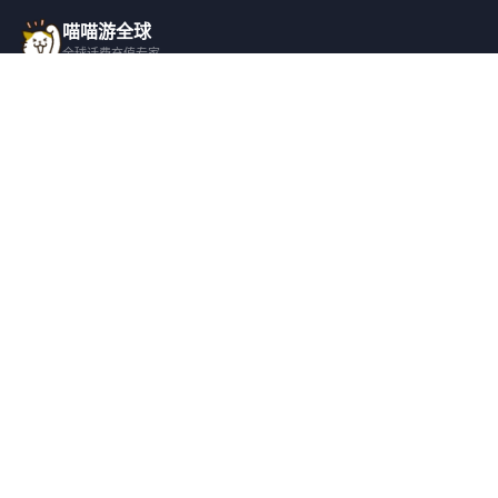
喵喵游全球
全球话费充值专家
一站式全球话费充值平台，覆盖 200+ 国
家，安全快捷，在线客服支持。
产品服务
关于我们
全球话费充值
平台介绍
全部国家/地区
服务条款
邀请好友
隐私政策
帮助支持
安全隐私
充值帮助
安全保障
常见问题
隐私保护
联系客服
用户协议