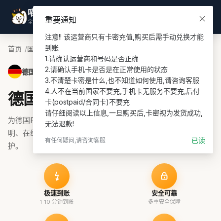
喵喵游全球
登录
重要通知
全球话费充值专家
注意!! 该运营商只有卡密充值,购买后需手动兑换才能
到账

首页
国家
德国话费充值
Fonic PIN充值
1.请确认运营商和号码是否正确

2.请确认手机卡是否是在正常使用的状态

德国 · Fonic PIN
3.不清楚卡密是什么,也不知道如何使用,请咨询客服

4.人不在当前国家不要充,手机卡无服务不要充,后付
德国Fonic PIN话费充值
卡(postpaid/合同卡)不要充

请仔细阅读以上信息,一旦购买后,卡密视为发货成功,
为德国Fonic PIN号码充值话费、流量或套餐，支持余额查询说
无法退款!
明、在线支付和订单协助，适合 prepaid 续费与海外号码维
已读
有任何疑问,请咨询客服
护。
极速到账
安全可靠
1-10 分钟到账
多重安全保障