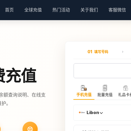
首页
全球充值
热门活动
关于我们
客服微信
01
填写号码
费充值
持余额查询说明、在线支
手机充值
批量充值
礼品卡
维护。
Libon