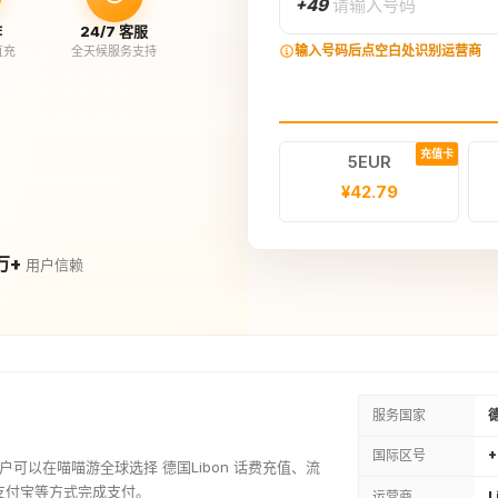
+49
请输入号码
作
24/7 客服
输入号码后点空白处识别运营商
直充
全天候服务支持
充值卡
5EUR
¥42.79
万+
用户信赖
服务国家
国际区号
用户可以在喵喵游全球选择 德国Libon 话费充值、流
支付宝等方式完成支付。
运营商
L