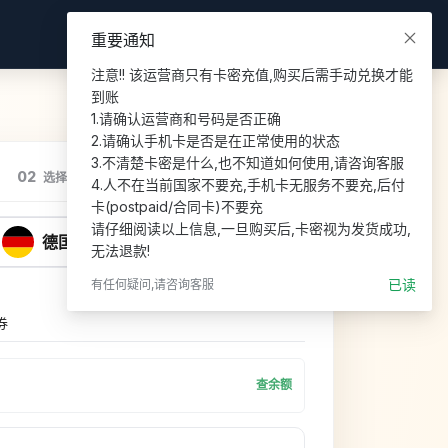
登录
注册
重要通知
注意!! 该运营商只有卡密充值,购买后需手动兑换才能
到账

1.请确认运营商和号码是否正确

2.请确认手机卡是否是在正常使用的状态

3.不清楚卡密是什么,也不知道如何使用,请咨询客服

02
03
选择套餐
支付
4.人不在当前国家不要充,手机卡无服务不要充,后付
卡(postpaid/合同卡)不要充

请仔细阅读以上信息,一旦购买后,卡密视为发货成功,
德国
无法退款!
已读
有任何疑问,请咨询客服
券
查余额