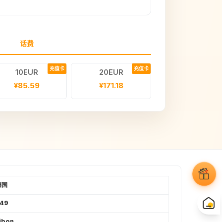
话费
充值卡
充值卡
10EUR
20EUR
¥85.59
¥171.18
德国
+49
ibon