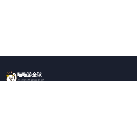
喵喵游全球
全球话费充值专家
一站式全球话费充值平台，覆盖 200+ 国
家，安全快捷，在线客服支持。
产品服务
关于我们
全球话费充值
平台介绍
全部国家/地区
服务条款