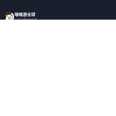
喵喵游全球
全球话费充值专家
一站式全球话费充值平台，覆盖 200+ 国
家，安全快捷，在线客服支持。
产品服务
关于我们
全球话费充值
平台介绍
全部国家/地区
服务条款
邀请好友
隐私政策
帮助支持
安全隐私
充值帮助
安全保障
常见问题
隐私保护
联系客服
用户协议