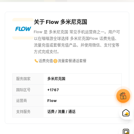
¥100.78
¥106.65
¥107.93
50XCD
20USD
关于 Flow 多米尼克国
¥133.27
¥143.95
Flow 是 多米尼克国 常见手机运营商之一。用户可
以在喵喵游全球选择 多米尼克国Flow 话费充值、
流量充值或套餐充值产品，并使用微信、支付宝等
方式完成支付。
话费充值
流量套餐
通话套餐
服务国家
多米尼克国
国际区号
+1767
运营商
Flow
支持服务
话费 / 流量 / 通话