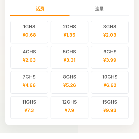
话费
流量
1GHS
2GHS
3GHS
¥0.68
¥1.35
¥2.03
4GHS
5GHS
6GHS
¥2.63
¥3.31
¥3.99
7GHS
8GHS
10GHS
¥4.66
¥5.26
¥6.62
11GHS
12GHS
15GHS
¥7.3
¥7.9
¥9.93
18GHS
20GHS
22GHS
¥11.88
¥13.16
¥14.52