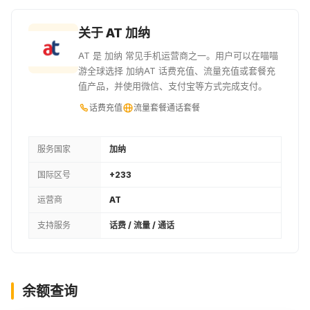
25GHS
30GHS
40GHS
关于 AT 加纳
¥16.47
¥19.78
¥26.32
AT 是 加纳 常见手机运营商之一。用户可以在喵喵
游全球选择 加纳AT 话费充值、流量充值或套餐充
50GHS
5USD
60GHS
值产品，并使用微信、支付宝等方式完成支付。
¥32.94
¥34.07
¥39.49
话费充值
流量套餐
通话套餐
70GHS
80GHS
90GHS
服务国家
加纳
¥46.1
¥52.65
¥59.27
国际区号
+233
100GHS
120GHS
12USD
运营商
AT
¥65.81
¥78.97
¥81.6
支持服务
话费 / 流量 / 通话
150GHS
16USD
200GHS
¥98.75
¥108.83
¥131.62
余额查询
300GHS
400GHS