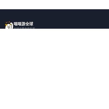
喵喵游全球
全球话费充值专家
一站式全球话费充值平台，覆盖 200+ 国
家，安全快捷，在线客服支持。
产品服务
关于我们
全球话费充值
平台介绍
全部国家/地区
服务条款
邀请好友
隐私政策
帮助支持
安全隐私
充值帮助
安全保障
常见问题
隐私保护