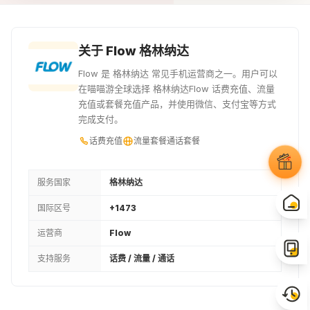
¥79.95
¥86.34
¥106.65
15USD
50XCD
20USD
关于 Flow 格林纳达
¥107.93
¥133.27
¥143.95
Flow 是 格林纳达 常见手机运营商之一。用户可以
在喵喵游全球选择 格林纳达Flow 话费充值、流量
30USD
充值或套餐充值产品，并使用微信、支付宝等方式
完成支付。
¥215.85
话费充值
流量套餐
通话套餐
服务国家
格林纳达
国际区号
+1473
运营商
Flow
支持服务
话费 / 流量 / 通话