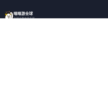
喵喵游全球
全球话费充值专家
一站式全球话费充值平台，覆盖 200+ 国
家，安全快捷，在线客服支持。
产品服务
关于我们
全球话费充值
平台介绍
全部国家/地区
服务条款
邀请好友
隐私政策
帮助支持
安全隐私
充值帮助
安全保障
常见问题
隐私保护
联系客服
用户协议