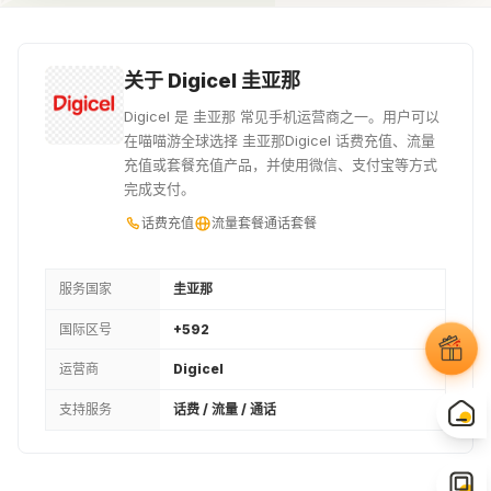
¥70.25
¥77.24
¥77.24
12USD
2500GYD
13USD
关于 Digicel 圭亚那
¥84.24
¥83.93
¥91.3
Digicel 是 圭亚那 常见手机运营商之一。用户可以
在喵喵游全球选择 圭亚那Digicel 话费充值、流量
14USD
3000GYD
15USD
充值或套餐充值产品，并使用微信、支付宝等方式
完成支付。
¥98.3
¥100.71
¥105.29
话费充值
流量套餐
通话套餐
3100GYD
16USD
3500GYD
¥104.09
¥112.36
¥117.48
服务国家
圭亚那
国际区号
+592
17USD
18USD
19USD
运营商
Digicel
¥119.36
¥126.35
¥133.42
支持服务
话费 / 流量 / 通话
4000GYD
20USD
21USD
¥134.25
¥140.42
¥147.41