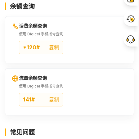
余额查询
4500GYD
22USD
23USD
¥151.02
¥154.48
¥161.48
话费余额查询
24USD
5000GYD
25USD
使用 Digicel 手机拨号查询
¥168.47
¥167.79
¥175.54
*120#
复制
26USD
27USD
28USD
¥182.53
¥189.53
¥196.6
流量余额查询
29USD
30USD
35USD
使用 Digicel 手机拨号查询
¥203.59
¥210.59
¥245.71
141#
复制
40USD
45USD
50USD
¥280.83
¥315.88
¥351.01
常见问题
55USD
60USD
65USD