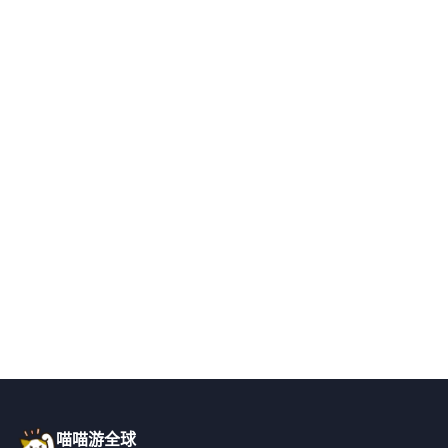
喵喵游全球