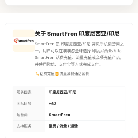
90000IDR
100000IDR
150000IDR
¥41.67
¥46.25
¥69.27
200000IDR
300000IDR
500000IDR
关于 SmartFren 印度尼西亚/印尼
¥92.36
¥138.46
¥228.64
SmartFren 是 印度尼西亚/印尼 常见手机运营商之
一。用户可以在喵喵游全球选择 印度尼西亚/印尼
1000000IDR
SmartFren 话费充值、流量充值或套餐充值产品，
并使用微信、支付宝等方式完成支付。
¥466.53
话费充值
流量套餐
通话套餐
服务国家
印度尼西亚/印尼
国际区号
+62
运营商
SmartFren
支持服务
话费 / 流量 / 通话