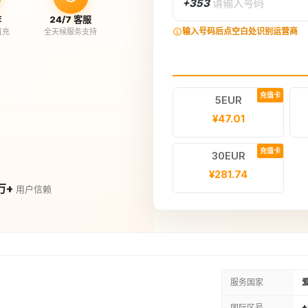
+353
请输入号码
作
24/7 客服
输入号码后点空白处识别运营商
直充
全天候服务支持
充值卡
5EUR
¥47.01
充值卡
30EUR
¥281.74
万+
用户信赖
服务国家
国际区号
+