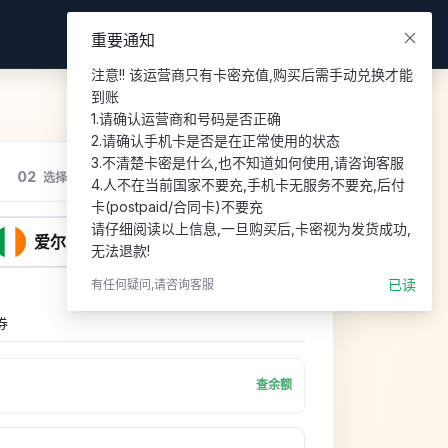
登录
注册
重要通知
注意!! 该运营商只有卡密充值,购买后需手动兑换才能
到账

1.请确认运营商和号码是否正确

2.请确认手机卡是否是在正常使用的状态

3.不清楚卡密是什么,也不知道如何使用,请咨询客服

02
03
选择套餐
支付
4.人不在当前国家不要充,手机卡无服务不要充,后付
卡(postpaid/合同卡)不要充

请仔细阅读以上信息,一旦购买后,卡密视为发货成功,
爱尔兰
无法退款!
已读
有任何疑问,请咨询客服
券
查余额