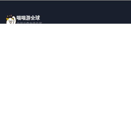
喵喵游全球
全球话费充值专家
一站式全球话费充值平台，覆盖 200+ 国
家，安全快捷，在线客服支持。
产品服务
关于我们
全球话费充值
平台介绍
全部国家/地区
服务条款
邀请好友
隐私政策
帮助支持
安全隐私
充值帮助
安全保障
常见问题
隐私保护
联系客服
用户协议