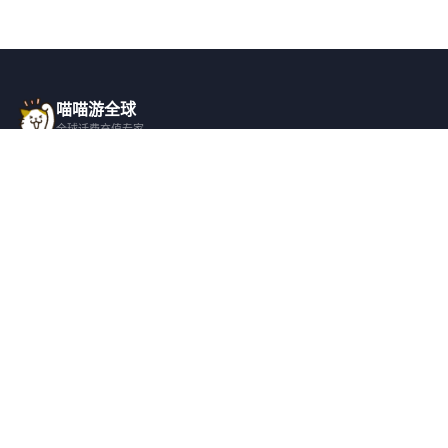
喵喵游全球
全球话费充值专家
一站式全球话费充值平台，覆盖 200+ 国
家，安全快捷，在线客服支持。
产品服务
关于我们
全球话费充值
平台介绍
全部国家/地区
服务条款
邀请好友
隐私政策
帮助支持
安全隐私
充值帮助
安全保障