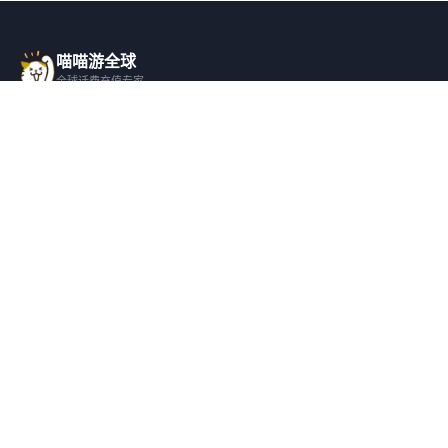
喵喵游全球
全球话费充值专家
一站式全球话费充值平台，覆盖 200+ 国
家，安全快捷，在线客服支持。
产品服务
关于我们
全球话费充值
平台介绍
全部国家/地区
服务条款
邀请好友
隐私政策
帮助支持
安全隐私
充值帮助
安全保障
常见问题
隐私保护
联系客服
用户协议