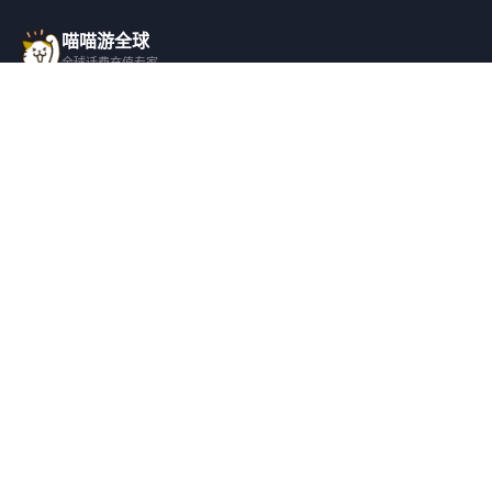
喵喵游全球
全球话费充值专家
一站式全球话费充值平台，覆盖 200+ 国
家，安全快捷，在线客服支持。
产品服务
关于我们
全球话费充值
平台介绍
全部国家/地区
服务条款
邀请好友
隐私政策
帮助支持
安全隐私
充值帮助
安全保障
常见问题
隐私保护
联系客服
用户协议