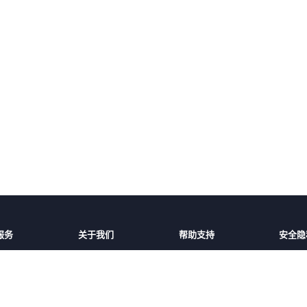
服务
关于我们
帮助支持
安全隐
话费充值
平台介绍
充值帮助
安全保
家/地区
服务条款
常见问题
隐私保
好友
隐私政策
联系客服
用户协