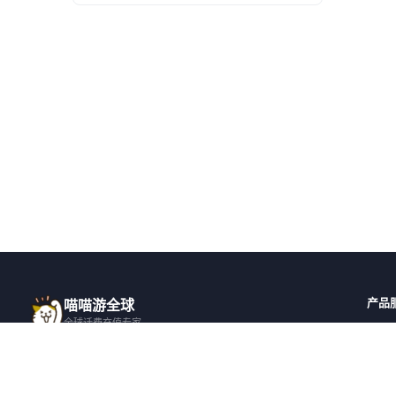
产品
喵喵游全球
全球话费充值专家
全球
一站式全球话费充值平台，覆盖 200+ 国
全部国
家，安全快捷，在线客服支持。
邀请