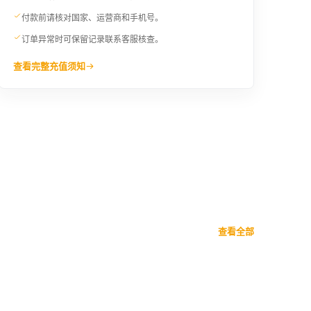
¥181.33
¥182.53
付款前请核对国家、运营商和手机号。
订单异常时可保留记录联系客服核查。
28USD
29USD
¥196.6
¥203.59
查看完整充值须知
30USD
90XCD
¥210.59
¥233.15
查看全部