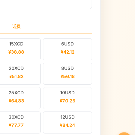
话费
15XCD
6USD
¥38.88
¥42.12
20XCD
8USD
¥51.82
¥56.18
25XCD
10USD
¥64.83
¥70.25
30XCD
12USD
¥77.77
¥84.24