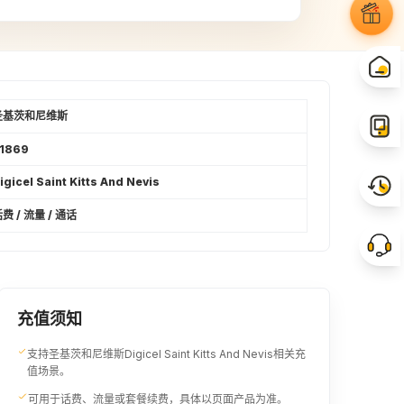
14USD
40XCD
¥98.3
¥103.64
16USD
17USD
¥112.36
¥119.36
圣基茨和尼维斯
1869
50XCD
19USD
igicel Saint Kitts And Nevis
¥129.59
¥133.42
费 / 流量 / 通话
21USD
22USD
¥147.41
¥154.48
23USD
24USD
充值须知
¥161.48
¥168.47
支持圣基茨和尼维斯Digicel Saint Kitts And Nevis相关充
值场景。
70XCD
26USD
可用于话费、流量或套餐续费，具体以页面产品为准。