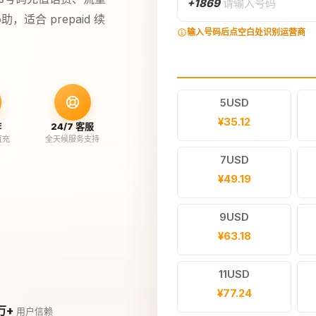
+1869
请输入号码
合 prepaid 续
输入号码后点空白处识别运营商
5USD
¥35.12
作
24/7 客服
直充
全天候服务支持
7USD
¥49.19
9USD
¥63.18
11USD
¥77.24
万+
用户信赖