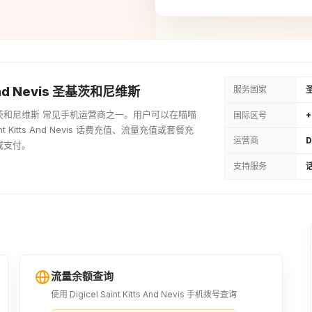
13USD
¥91.3
15USD
¥105.29
服务国家
s And Nevis 圣基茨和尼维斯
evis 是 圣基茨和尼维斯 常见手机运营商之一。用户可以在喵喵
国际区号
+
18USD
t Kitts And Nevis 话费充值、流量充值或套餐充
运营商
D
成支付。
¥126.35
支持服务
话
20USD
¥140.42
60XCD
¥155.46
流量余额查询
使用 Digicel Saint Kitts And Nevis 手机拨号查询
25USD