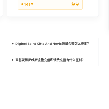
¥175.54
*141#
复制
27USD
¥189.53
80XCD
¥207.28
Digicel Saint Kitts And Nevis流量余额怎么查询？
100XCD
圣基茨和尼维斯流量充值和话费充值有什么区别？
¥259.1