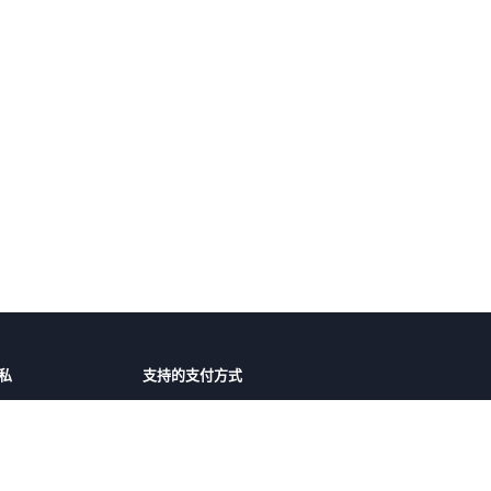
私
支持的支付方式
障
微信支付
支付宝
护
议