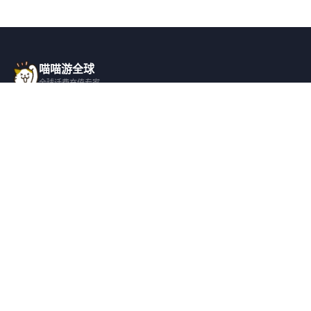
喵喵游全球
全球话费充值专家
一站式全球话费充值平台，覆盖 200+ 国
家，安全快捷，在线客服支持。
产品服务
关于我们
全球话费充值
平台介绍
全部国家/地区
服务条款
邀请好友
隐私政策
帮助支持
安全隐私
充值帮助
安全保障