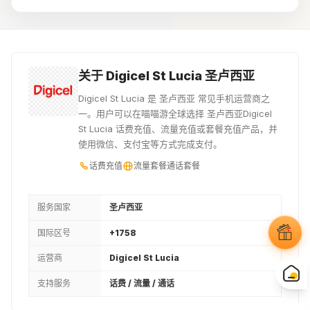
33XCD
13USD
14USD
¥88.07
¥94.01
¥101.23
40XCD
15USD
16USD
关于 Digicel St Lucia 圣卢西亚
¥106.72
¥108.45
¥115.67
Digicel St Lucia 是 圣卢西亚 常见手机运营商之
一。用户可以在喵喵游全球选择 圣卢西亚Digicel
17USD
18USD
50XCD
St Lucia 话费充值、流量充值或套餐充值产品，并
使用微信、支付宝等方式完成支付。
¥122.89
¥130.11
¥133.42
话费充值
流量套餐
通话套餐
19USD
20USD
21USD
¥137.41
¥144.63
¥151.85
服务国家
圣卢西亚
国际区号
+1758
22USD
23USD
24USD
运营商
Digicel St Lucia
¥159.07
¥166.29
¥173.51
支持服务
话费 / 流量 / 通话
25USD
26USD
27USD