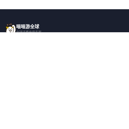
喵喵游全球
全球话费充值专家
一站式全球话费充值平台，覆盖 200+ 国
家，安全快捷，在线客服支持。
产品服务
关于我们
全球话费充值
平台介绍
全部国家/地区
服务条款
邀请好友
隐私政策
帮助支持
安全隐私
充值帮助
安全保障
常见问题
隐私保护