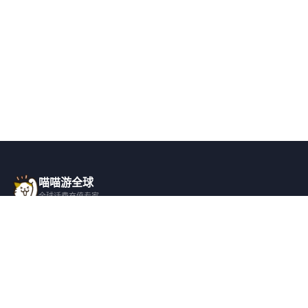
喵喵游全球
全球话费充值专家
一站式全球话费充值平台，覆盖 200+ 国
家，安全快捷，在线客服支持。
产品服务
关于我们
全球话费充值
平台介绍