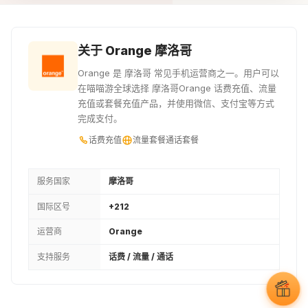
¥15.64
¥16.55
¥17.37
25MAD
30MAD
35MAD
关于 Orange 摩洛哥
¥21.74
¥26.1
¥29.78
Orange 是 摩洛哥 常见手机运营商之一。用户可以
在喵喵游全球选择 摩洛哥Orange 话费充值、流量
40MAD
45MAD
50MAD
充值或套餐充值产品，并使用微信、支付宝等方式
完成支付。
¥34.07
¥38.36
¥42.57
话费充值
流量套餐
通话套餐
55MAD
60MAD
65MAD
¥46.86
¥51.07
¥55.35
服务国家
摩洛哥
国际区号
+212
70MAD
75MAD
80MAD
运营商
Orange
¥59.57
¥63.85
¥68.14
支持服务
话费 / 流量 / 通话
85MAD
90MAD
100MAD
¥72.35
¥76.64
¥85.14