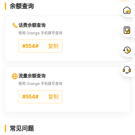
余额查询
120MAD
125MAD
150MAD
¥102.14
¥106.42
¥127.71
话费余额查询
160MAD
170MAD
180MAD
使用 Orange 手机拨号查询
¥136.21
¥144.7
¥153.2
#554#
复制
190MAD
200MAD
225MAD
¥161.7
¥170.2
¥191.48
流量余额查询
250MAD
275MAD
300MAD
使用 Orange 手机拨号查询
¥212.77
¥234.05
¥255.34
#554#
复制
310MAD
320MAD
325MAD
¥263.84
¥272.34
¥276.55
常见问题
330MAD