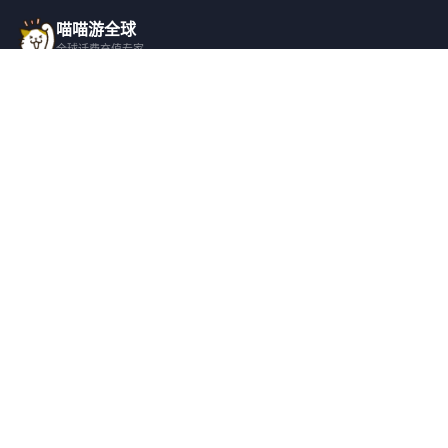
喵喵游全球
全球话费充值专家
一站式全球话费充值平台，覆盖 200+ 国
家，安全快捷，在线客服支持。
产品服务
关于我们
全球话费充值
平台介绍
全部国家/地区
服务条款
邀请好友
隐私政策
帮助支持
安全隐私
充值帮助
安全保障
常见问题
隐私保护
联系客服
用户协议