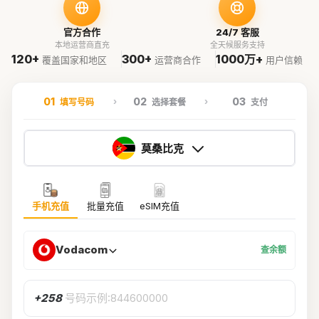
官方合作
24/7 客服
本地运营商直充
全天候服务支持
120+
300+
1000万+
覆盖国家和地区
运营商合作
用户信赖
01
02
03
填写号码
选择套餐
支付
莫桑比克
手机充值
批量充值
eSIM充值
Vodacom
查余额
+258
号码示例:844600000