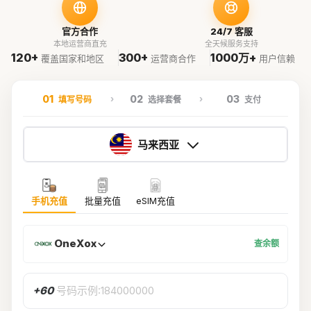
官方合作
24/7 客服
本地运营商直充
全天候服务支持
120+
300+
1000万+
覆盖国家和地区
运营商合作
用户信赖
01
02
03
填写号码
选择套餐
支付
马来西亚
手机充值
批量充值
eSIM充值
OneXox
查余额
+60
号码示例:184000000