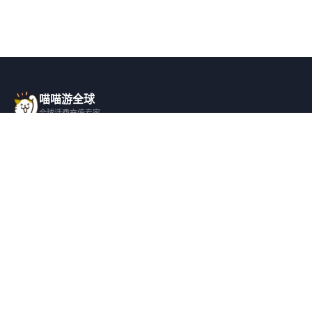
喵喵游全球
全球话费充值专家
一站式全球话费充值平台，覆盖 200+ 国
家，安全快捷，在线客服支持。
产品服务
关于我们
全球话费充值
平台介绍
全部国家/地区
服务条款
邀请好友
隐私政策
帮助支持
安全隐私