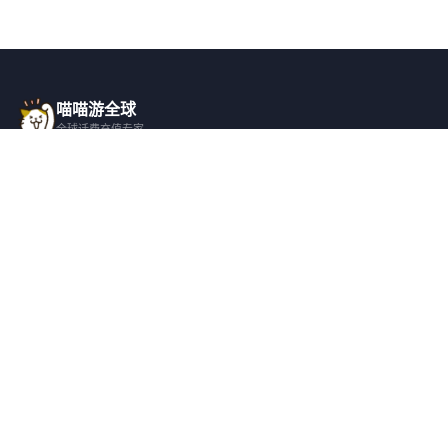
喵喵游全球
全球话费充值专家
一站式全球话费充值平台，覆盖 200+ 国
家，安全快捷，在线客服支持。
产品服务
关于我们
全球话费充值
平台介绍
全部国家/地区
服务条款
邀请好友
隐私政策
帮助支持
安全隐私
充值帮助
安全保障