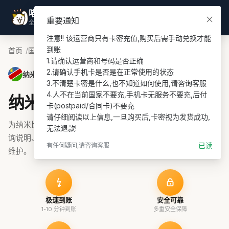
喵喵游全球
登录
重要通知
全球话费充值专家
注意!! 该运营商只有卡密充值,购买后需手动兑换才能
到账

首页
国家
纳米比亚话费充值
MTC PIN充值
1.请确认运营商和号码是否正确

2.请确认手机卡是否是在正常使用的状态

纳米比亚 · MTC PIN
3.不清楚卡密是什么,也不知道如何使用,请咨询客服

4.人不在当前国家不要充,手机卡无服务不要充,后付
纳米比亚MTC PIN话费充值
卡(postpaid/合同卡)不要充

请仔细阅读以上信息,一旦购买后,卡密视为发货成功,
为纳米比亚MTC PIN号码充值话费、流量或套餐，支持余额查
无法退款!
询说明、在线支付和订单协助，适合 prepaid 续费与海外号码
已读
有任何疑问,请咨询客服
维护。
极速到账
安全可靠
1-10 分钟到账
多重安全保障