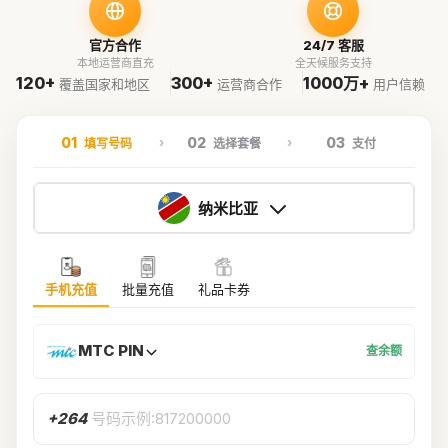
官方合作
24/7 客服
本地运营商直充
全天候服务支持
120+
300+
1000万+
覆盖国家和地区
运营商合作
用户信赖
01
02
03
填写号码
选择套餐
支付
纳米比亚
手机充值
批量充值
礼品卡券
MTC PIN
查余额
+264
号码示例:817200000