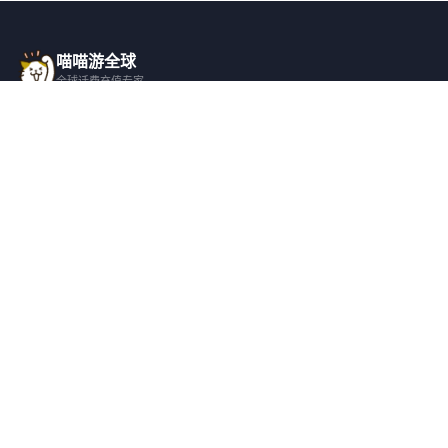
喵喵游全球
全球话费充值专家
一站式全球话费充值平台，覆盖 200+ 国
家，安全快捷，在线客服支持。
产品服务
关于我们
全球话费充值
平台介绍
全部国家/地区
服务条款
邀请好友
隐私政策
帮助支持
安全隐私
充值帮助
安全保障
常见问题
隐私保护
联系客服
用户协议