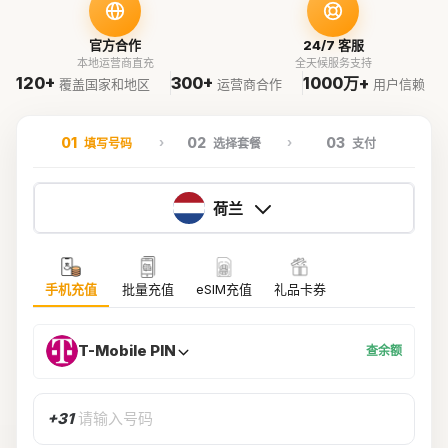
官方合作
24/7 客服
本地运营商直充
全天候服务支持
120+
300+
1000万+
覆盖国家和地区
运营商合作
用户信赖
01
02
03
填写号码
选择套餐
支付
荷兰
手机充值
批量充值
eSIM充值
礼品卡券
T-Mobile PIN
查余额
+31
请输入号码