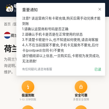
喵喵游全球
登录
重要通知
全球话费充值专家
注意!! 该运营商只有卡密充值,购买后需手动兑换才能
到账

首页
国家
荷兰话费充值
T-Mobile PIN充值
1.请确认运营商和号码是否正确

2.请确认手机卡是否是在正常使用的状态

荷兰 · T-Mobile PIN
3.不清楚卡密是什么,也不知道如何使用,请咨询客服

4.人不在当前国家不要充,手机卡无服务不要充,后付
荷兰T-Mobile PIN话费充值
卡(postpaid/合同卡)不要充

请仔细阅读以上信息,一旦购买后,卡密视为发货成功,
为荷兰T-Mobile PIN号码充值话费、流量或套餐，支持余额查
无法退款!
询说明、在线支付和订单协助，适合 prepaid 续费与海外号码
已读
有任何疑问,请咨询客服
维护。
极速到账
安全可靠
1-10 分钟到账
多重安全保障