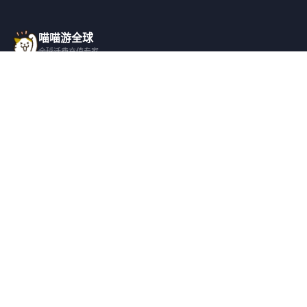
喵喵游全球
全球话费充值专家
一站式全球话费充值平台，覆盖 200+ 国
家，安全快捷，在线客服支持。
产品服务
关于我们
全球话费充值
平台介绍
全部国家/地区
服务条款
邀请好友
隐私政策
帮助支持
安全隐私
充值帮助
安全保障
常见问题
隐私保护
联系客服
用户协议