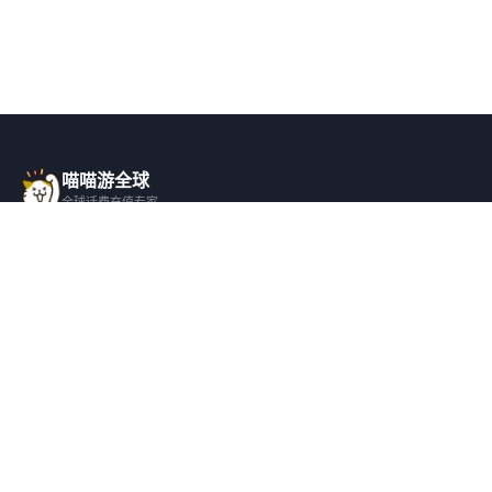
喵喵游全球
全球话费充值专家
一站式全球话费充值平台，覆盖 200+ 国
家，安全快捷，在线客服支持。
产品服务
关于我们
全球话费充值
平台介绍
全部国家/地区
服务条款
邀请好友
隐私政策
帮助支持
安全隐私