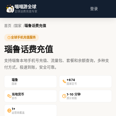
喵喵游全球
登录
全球话费充值专家
首页
国家
瑙鲁话费充值
全球手机充值服务
瑙鲁话费充值
支持瑙鲁本地手机号充值、流量包、套餐和余额查询，多种支
付方式，极速到账，安全可靠。
瑙鲁
+674
国家
国家区号
当地货币
1-10 分钟
货币
预计到账
1+
运营商覆盖