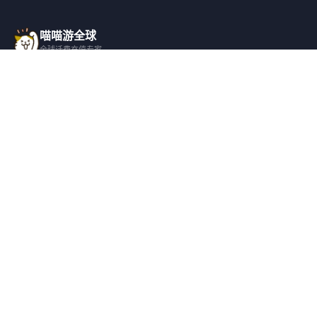
喵喵游全球
1650PKR
1696PKR
1700PKR
全球话费充值专家
¥48.13
¥49.41
¥49.56
一站式全球话费充值平台，覆盖 200+ 国
家，安全快捷，在线客服支持。
7USD
1740PKR
1800PKR
¥56.93
¥50.69
¥52.5
产品服务
关于我们
全球话费充值
平台介绍
1835PKR
8USD
1972PKR
¥53.47
¥65.06
¥57.46
全部国家/地区
服务条款
邀请好友
隐私政策
2000PKR
2020PKR
2030PKR
¥58.29
¥58.89
¥59.19
帮助支持
安全隐私
充值帮助
安全保障
2045PKR
2054PKR
2100PKR
常见问题
隐私保护
¥59.64
¥59.87
¥61.22
联系客服
用户协议