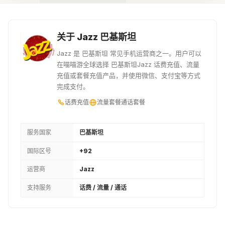
¥5.26
¥5.87
¥5.87
204PKR
220PKR
225PKR
关于 Jazz 巴基斯坦
¥6.02
¥6.47
¥6.62
Jazz 是 巴基斯坦 常见手机运营商之一。用户可以
在喵喵游全球选择 巴基斯坦Jazz 话费充值、流量
230PKR
240PKR
1USD
充值或套餐充值产品，并使用微信、支付宝等方式
完成支付。
¥6.77
¥6.99
¥8.2
话费充值
流量套餐
通话套餐
250PKR
255PKR
260PKR
¥7.3
¥7.45
¥7.6
服务国家
巴基斯坦
国际区号
+92
290PKR
300PKR
315PKR
运营商
Jazz
¥8.5
¥8.8
¥9.18
支持服务
话费 / 流量 / 通话
320PKR
330PKR
333PKR
¥9.33
¥9.63
¥9.7