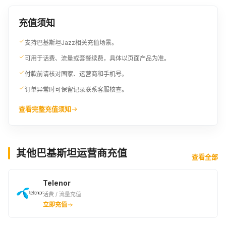
685PKR
699PKR
700PKR
充值须知
¥20.01
¥20.38
¥20.46
支持巴基斯坦Jazz相关充值场景。
709PKR
720PKR
3USD
可用于话费、流量或套餐续费，具体以页面产品为准。
¥20.68
¥20.98
¥24.44
付款前请核对国家、运营商和手机号。
订单异常时可保留记录联系客服核查。
750PKR
755PKR
770PKR
¥21.89
¥22.04
¥22.49
查看完整充值须知
790PKR
800PKR
802PKR
¥23.01
¥23.32
¥23.39
其他巴基斯坦运营商充值
查看全部
807PKR
825PKR
850PKR
Telenor
¥23.54
¥24.07
¥24.82
话费 / 流量充值
立即充值
870PKR
880PKR
885PKR