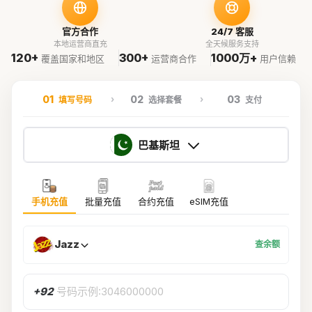
官方合作
24/7 客服
本地运营商直充
全天候服务支持
120+
300+
1000万+
覆盖国家和地区
运营商合作
用户信赖
01
02
03
填写号码
选择套餐
支付
巴基斯坦
手机充值
批量充值
合约充值
eSIM充值
Jazz
查余额
+92
号码示例:3046000000