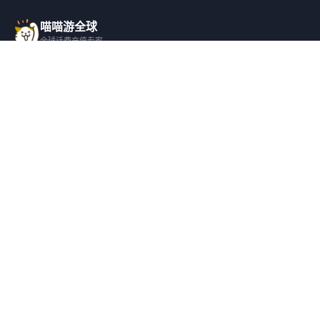
喵喵游全球
全球话费充值专家
一站式全球话费充值平台，覆盖 200+ 国
家，安全快捷，在线客服支持。
产品服务
关于我们
全球话费充值
平台介绍
全部国家/地区
服务条款
邀请好友
隐私政策
帮助支持
安全隐私
充值帮助
安全保障
常见问题
隐私保护
联系客服
用户协议