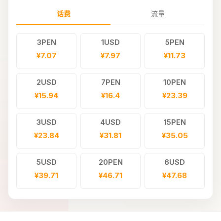
话费
流量
3PEN
1USD
5PEN
¥7.07
¥7.97
¥11.73
2USD
7PEN
10PEN
¥15.94
¥16.4
¥23.39
3USD
4USD
15PEN
¥23.84
¥31.81
¥35.05
5USD
20PEN
6USD
¥39.71
¥46.71
¥47.68
7USD
25PEN
30PEN
¥55.58
¥58.36
¥70.02