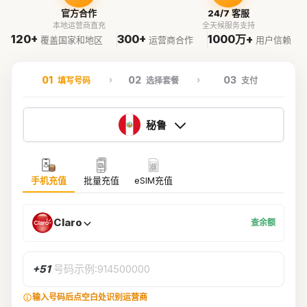
官方合作
24/7 客服
本地运营商直充
全天候服务支持
120+
300+
1000万+
覆盖国家和地区
运营商合作
用户信赖
01
02
03
填写号码
选择套餐
支付
秘鲁
手机充值
批量充值
eSIM充值
Claro
查余额
+51
号码示例:914500000
输入号码后点空白处识别运营商