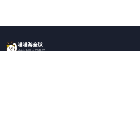
喵喵游全球
全球话费充值专家
一站式全球话费充值平台，覆盖 200+ 国
家，安全快捷，在线客服支持。
产品服务
关于我们
全球话费充值
平台介绍
全部国家/地区
服务条款
邀请好友
隐私政策
帮助支持
安全隐私