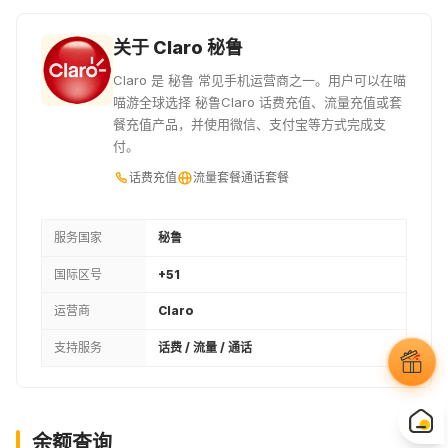
9USD
10USD
11USD
关于 Claro 秘鲁
¥71.45
¥79.42
¥87.39
Claro 是 秘鲁 常见手机运营商之一。用户可以在喵
喵游全球选择 秘鲁Claro 话费充值、流量充值或套
12USD
45PEN
50PEN
餐充值产品，并使用微信、支付宝等方式完成支
付。
¥95.29
¥104.99
¥116.65
话费充值
流量套餐
通话套餐
15USD
16USD
60PEN
¥119.13
¥127.03
¥140.04
服务国家
秘鲁
国际区号
+51
18USD
20USD
75PEN
运营商
Claro
¥142.9
¥158.84
¥175.01
支持服务
话费 / 流量 / 通话
100PEN
¥233.3
余额查询