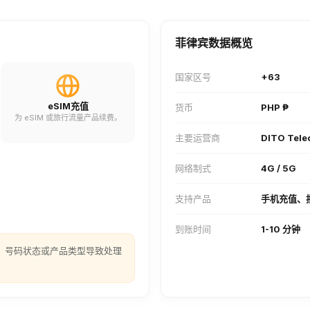
菲律宾数据概览
国家区号
+63
eSIM充值
货币
PHP ₱
为 eSIM 或旅行流量产品续费。
主要运营商
DITO Tel
网络制式
4G / 5G
支持产品
手机充值、
到账时间
1-10 分钟
、号码状态或产品类型导致处理