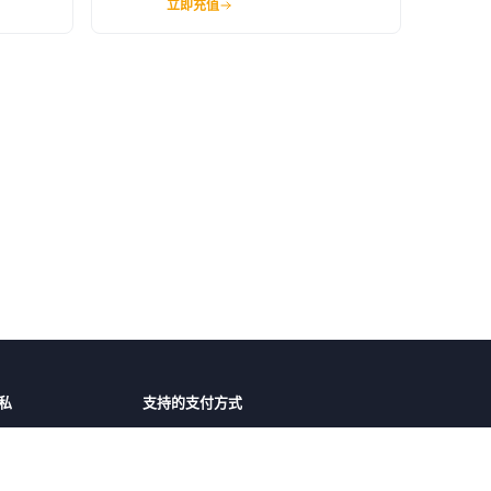
立即充值
私
支持的支付方式
障
微信支付
支付宝
护