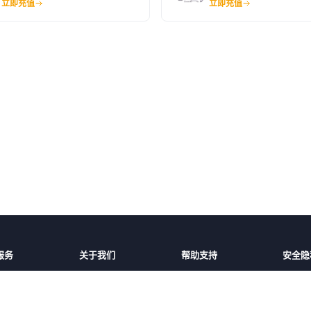
立即充值
立即充值
服务
关于我们
帮助支持
安全隐
话费充值
平台介绍
充值帮助
安全保
家/地区
服务条款
常见问题
隐私保