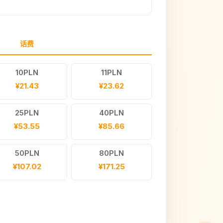
话费
10PLN
11PLN
¥21.43
¥23.62
25PLN
40PLN
¥53.55
¥85.66
50PLN
80PLN
¥107.02
¥171.25