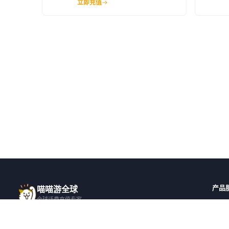
立即充值
产品
喵喵游全球
全球话费充值专家
全球
一站式全球话费充值平台，覆盖 200+ 国
全部国
家，安全快捷，在线客服支持。