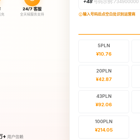
+48
号码示例:734900000
作
24/7 客服
输入号码后点空白处识别运营商
直充
全天候服务支持
5PLN
¥10.76
20PLN
¥42.87
43PLN
¥92.06
100PLN
¥214.05
万+
用户信赖