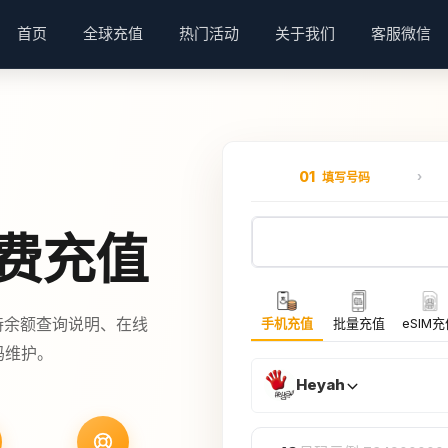
首页
全球充值
热门活动
关于我们
客服微信
01
填写号码
话费充值
持余额查询说明、在线
手机充值
批量充值
eSIM
码维护。
Heyah