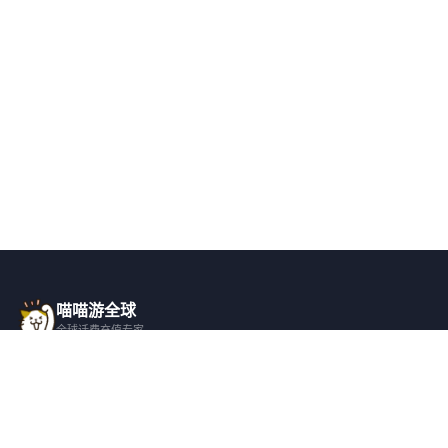
喵喵游全球
全球话费充值专家
一站式全球话费充值平台，覆盖 200+ 国
家，安全快捷，在线客服支持。
产品服务
关于我们