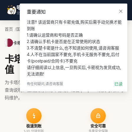
喵喵游全球
登录
重要通知
全球话费充值专家
注意!! 该运营商只有卡密充值,购买后需手动兑换才能
到账

首页
国家
卡塔尔话费充值
Vodafone PIN充值
1.请确认运营商和号码是否正确

2.请确认手机卡是否是在正常使用的状态

卡塔尔 · Vodafone PIN
3.不清楚卡密是什么,也不知道如何使用,请咨询客服

4.人不在当前国家不要充,手机卡无服务不要充,后付
卡塔尔Vodafone PIN话费充
卡(postpaid/合同卡)不要充

值
请仔细阅读以上信息,一旦购买后,卡密视为发货成功,
无法退款!
为卡塔尔Vodafone PIN号码充值话费、流量或套餐，支持余额
已读
有任何疑问,请咨询客服
查询说明、在线支付和订单协助，适合 prepaid 续费与海外号
码维护。
极速到账
安全可靠
1-10 分钟到账
多重安全保障