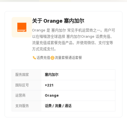
¥11.43
¥12.86
¥14.29
1100XOF
1200XOF
1300XOF
关于 Orange 塞内加尔
¥15.72
¥17.15
¥18.58
Orange 是 塞内加尔 常见手机运营商之一。用户可
以在喵喵游全球选择 塞内加尔Orange 话费充值、
1400XOF
1500XOF
1600XOF
流量充值或套餐充值产品，并使用微信、支付宝等
方式完成支付。
¥20.01
¥21.43
¥22.79
话费充值
流量套餐
通话套餐
1800XOF
1900XOF
3EUR
¥25.65
¥27.08
¥27.45
服务国家
塞内加尔
国际区号
+221
2000XOF
3.05EUR
3.5EUR
运营商
Orange
¥27.9
¥27.98
¥32.04
支持服务
话费 / 流量 / 通话
2500XOF
3.81EUR
4EUR
¥34.9
¥34.9
¥36.63