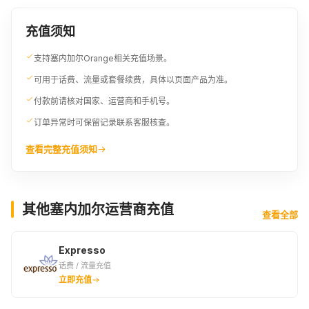
11EUR
11.43EUR
7500XOF
充值须知
¥100.71
¥104.62
¥104.62
支持塞内加尔Orange相关充值场景。
11.5EUR
12EUR
8000XOF
可用于话费、流量或套餐续费，具体以页面产品为准。
¥105.22
¥109.81
¥111.61
付款前请核对国家、运营商和手机号。
订单异常时可保留记录联系客服核查。
12.5EUR
13EUR
8679XOF
¥114.39
¥118.98
¥121.09
查看完整充值须知
13.23EUR
13.5EUR
9000XOF
¥121.09
¥123.57
¥125.53
其他塞内加尔运营商充值
查看全部
14EUR
14.5EUR
15EUR
Expresso
¥128.08
¥132.67
¥137.26
话费 / 流量充值
立即充值
10000XOF
15.24EUR
16EUR