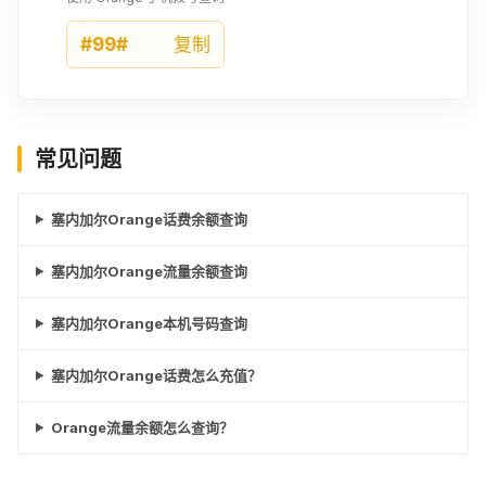
¥55.81
¥59.49
¥64.08
#99#
复制
7.5EUR
7.6EUR
5000XOF
¥68.67
¥69.57
¥69.79
常见问题
7.62EUR
8EUR
8.5EUR
¥69.72
¥73.25
¥77.77
塞内加尔Orange话费余额查询
8.6EUR
5786XOF
8.82EUR
塞内加尔Orange流量余额查询
¥78.74
¥80.7
¥80.7
塞内加尔Orange本机号码查询
9EUR
6000XOF
9.5EUR
¥82.35
¥83.71
¥86.94
塞内加尔Orange话费怎么充值？
10EUR
10.5EUR
7000XOF
Orange流量余额怎么查询？
¥91.53
¥96.12
¥97.7