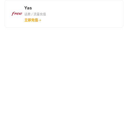
¥139.51
¥139.44
¥146.43
Yas
话费 / 流量充值
17EUR
11578XOF
17.65EUR
立即充值
¥155.53
¥161.48
¥161.48
18EUR
19EUR
12500XOF
¥164.71
¥173.89
¥174.34
20EUR
21EUR
22EUR
¥182.99
¥192.16
¥201.34
22.86EUR
15000XOF
22.87EUR
¥209.16
¥209.23
¥209.23
23EUR
24EUR
25EUR
¥210.44
¥219.61
¥228.79