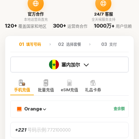
官方合作
24/7 客服
本地运营商直充
全天候服务支持
120+
300+
1000万+
覆盖国家和地区
运营商合作
用户信赖
01
02
03
填写号码
选择套餐
支付
塞内加尔
手机充值
批量充值
eSIM充值
礼品卡券
Orange
查余额
+221
号码示例:772100000