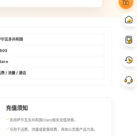
21USD
24USD
¥148.61
¥169.9
27USD
29USD
¥191.11
¥205.25
萨尔瓦多共和国
503
34USD
35USD
laro
¥240.67
¥247.74
费 / 流量 / 通话
50USD
60USD
¥353.86
¥424.64
65USD
100USD
充值须知
¥459.98
¥707.65
支持萨尔瓦多共和国Claro相关充值场景。
可用于话费、流量或套餐续费，具体以页面产品为准。