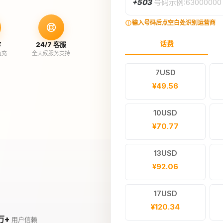
+503
号码示例:63000000
输入号码后点空白处识别运营商
话费
作
24/7 客服
直充
全天候服务支持
7USD
¥49.56
10USD
¥70.77
13USD
¥92.06
17USD
¥120.34
万+
用户信赖