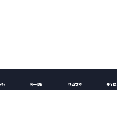
服务
关于我们
帮助支持
安全隐
话费充值
平台介绍
充值帮助
安全保
家/地区
服务条款
常见问题
隐私保
好友
隐私政策
联系客服
用户协