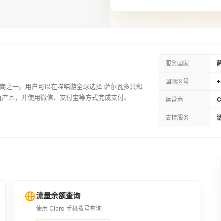
20USD
¥141.55
25USD
¥176.97
服务国家
国际区号
+
机运营商之一。用户可以在喵喵游全球选择 萨尔瓦多共和
30USD
充值产品，并使用微信、支付宝等方式完成支付。
运营商
C
¥212.32
支持服务
话
36USD
¥254.81
63USD
¥445.84
流量余额查询
使用 Claro 手机拨号查询