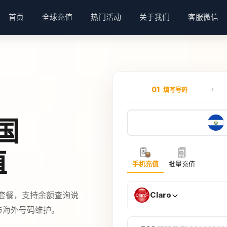
首页
全球充值
热门活动
关于我们
客服微信
01
填写号码
国
值
手机充值
批量充值
或套餐，支持余额查询说
Claro
费与海外号码维护。