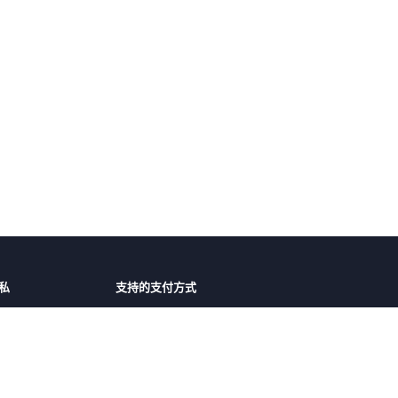
私
支持的支付方式
障
微信支付
支付宝
护
议