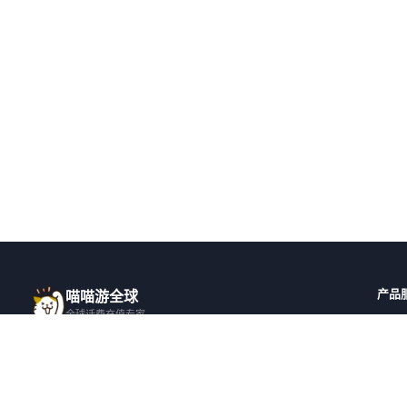
产品
喵喵游全球
全球话费充值专家
全球
一站式全球话费充值平台，覆盖 200+ 国
全部国
家，安全快捷，在线客服支持。
邀请