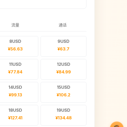
流量
通话
8USD
9USD
¥56.63
¥63.7
11USD
12USD
¥77.84
¥84.99
14USD
15USD
¥99.13
¥106.2
18USD
19USD
¥127.41
¥134.48