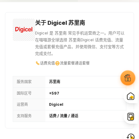
¥92.58
¥98.3
¥105.29
16USD
17USD
18USD
关于 Digicel 苏里南
¥112.36
¥119.36
¥126.35
Digicel 是 苏里南 常见手机运营商之一。用户可以
在喵喵游全球选择 苏里南Digicel 话费充值、流量
19USD
20USD
21USD
充值或套餐充值产品，并使用微信、支付宝等方式
完成支付。
¥133.42
¥140.42
¥147.41
话费充值
流量套餐
通话套餐
800SRD
22USD
23USD
¥148.09
¥154.48
¥161.48
服务国家
苏里南
国际区号
+597
24USD
25USD
26USD
运营商
Digicel
¥168.47
¥175.54
¥182.53
支持服务
话费 / 流量 / 通话
1000SRD
27USD
28USD
¥185.17
¥189.53
¥196.6