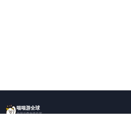
喵喵游全球
全球话费充值专家
一站式全球话费充值平台，覆盖 200+ 国
家，安全快捷，在线客服支持。