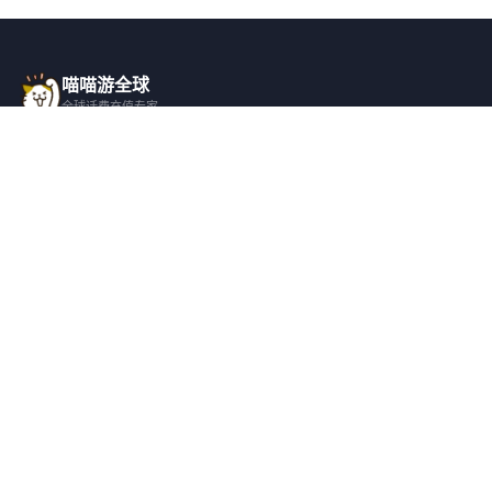
喵喵游全球
全球话费充值专家
一站式全球话费充值平台，覆盖 200+ 国
家，安全快捷，在线客服支持。
产品服务
关于我们
全球话费充值
平台介绍
全部国家/地区
服务条款
邀请好友
隐私政策
帮助支持
安全隐私
充值帮助
安全保障
常见问题
隐私保护