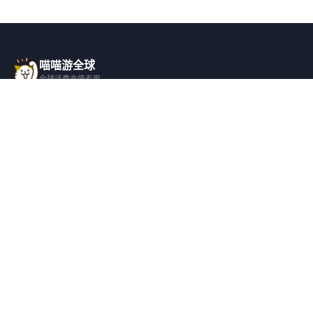
喵喵游全球
全球话费充值专家
一站式全球话费充值平台，覆盖 200+ 国
家，安全快捷，在线客服支持。
产品服务
关于我们
全球话费充值
平台介绍
全部国家/地区
服务条款
邀请好友
隐私政策
帮助支持
安全隐私
充值帮助
安全保障
常见问题
隐私保护