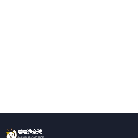
喵喵游全球